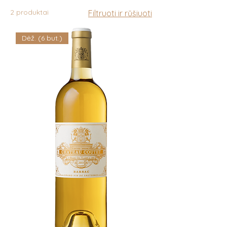
2 produktai
Filtruoti ir rūšiuoti
Dėž. (6 but.)