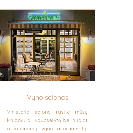
Vyno salonas
Vinisteria salone rasite mūsų
kruopščiai išpuoselėtą bei nuolat
atnaujinamą vyno asortimentą.