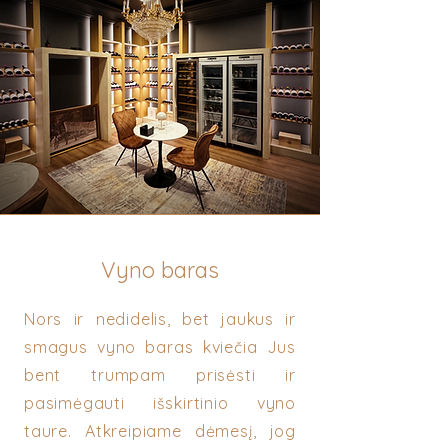
Vyno baras
Nors ir nedidelis, bet jaukus ir
smagus vyno baras kviečia Jus
bent trumpam prisėsti ir
pasimėgauti išskirtinio vyno
taure. Atkreipiame dėmesį, jog