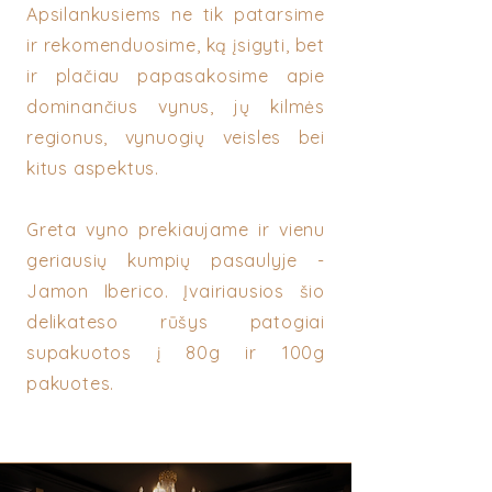
Apsilankusiems ne tik patarsime
ir rekomenduosime, ką įsigyti, bet
ir plačiau papasakosime apie
dominančius vynus, jų kilmės
regionus, vynuogių veisles bei
kitus aspektus.
Greta vyno prekiaujame ir vienu
geriausių kumpių pasaulyje -
Jamon Iberico. Įvairiausios šio
delikateso rūšys patogiai
supakuotos į 80g ir 100g
pakuotes.