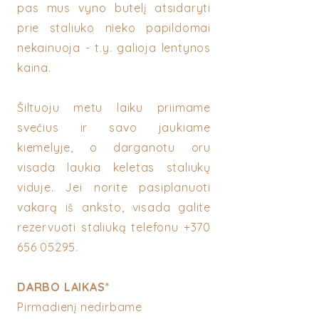
pas mus vyno butelį atsidaryti
prie staliuko nieko papildomai
nekainuoja - t.y. galioja lentynos
kaina.
Šiltuoju metu laiku priimame
svečius ir savo jaukiame
kiemelyje, o darganotu oru
visada laukia keletas staliukų
viduje. Jei norite pasiplanuoti
vakarą iš anksto, visada galite
rezervuoti staliuką telefonu
+370
656 05295
.
DARBO LAIKAS*
Pirmadienį nedirbame