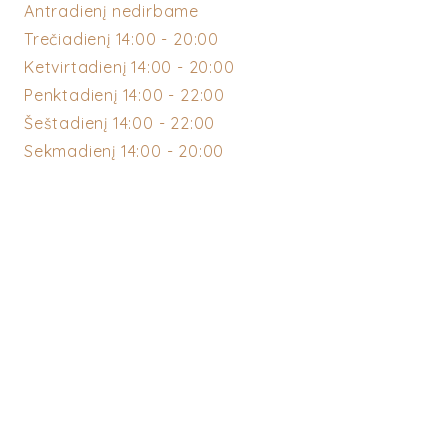
Antradienį nedirbame
Trečiadienį 14:00 - 20:00
Ketvirtadienį 14:00 - 20:00
Penktadienį 14:00 - 22:00
Šeštadienį 14:00 - 22:00
Sekmadienį 14:00 - 20:00
*Jei į barą užsukate pasėdėti
prieš 20:00, nesijaudinkite -
svečiams esant, baras dirba iki
22:00 val.
ATSILIEPIMAI
“WE HAD SUCH AN AMAZING