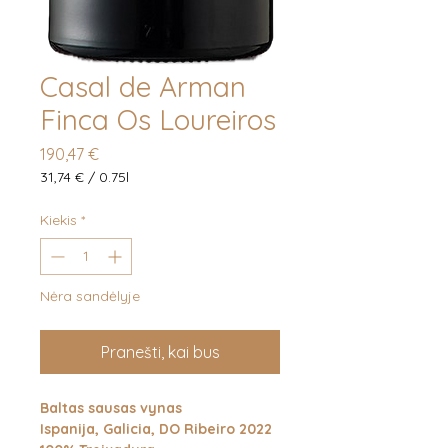
Casal de Arman
Finca Os Loureiros
Price
190,47 €
31,74 €
/
0.75l
31,74 €
už
Kiekis
*
laikotarpį
0.75
Liters
Nėra sandėlyje
Pranešti, kai bus
Baltas sausas vynas
Ispanija, Galicia, DO Ribeiro 2022