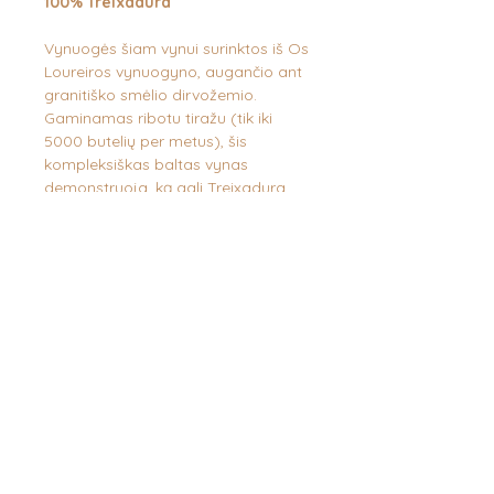
100% Treixadura
Vynuogės šiam vynui surinktos iš Os
Loureiros vynuogyno, augančio ant
granitiško smėlio dirvožemio.
Gaminamas ribotu tiražu (tik iki
5000 butelių per metus), šis
kompleksiškas baltas vynas
demonstruoja, ką gali Treixadura
vynuogė, kai jai suteikiama proga
spindėti - netikėta elegancija ir
lengvumas, puikiai nušlifuoti nokių
citrinų, kriaušių aromatai bei glotni
sultinga tekstūra. Ne mažiau kaip
šeši mėnesiai brandinimo ant mielių,
reguliariai sukeliant nuosėdas ir taip
įsodrinant vyno kūną ir nemažiau
dvylikos mėnesių tolesnio
brandinimo butelyje. Jūsų dėmesiui
- kilnioji Galicijos vyno pusė.
Dėžutėje - 6 but.