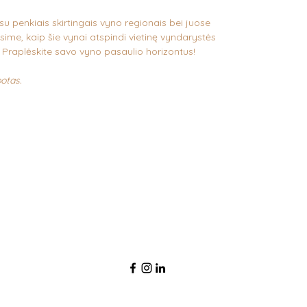
u penkiais skirtingais vyno regionais bei juose
e, kaip šie vynai atspindi vietinę vyndarystės
iria. Praplėskite savo vyno pasaulio horizontus!
botas.