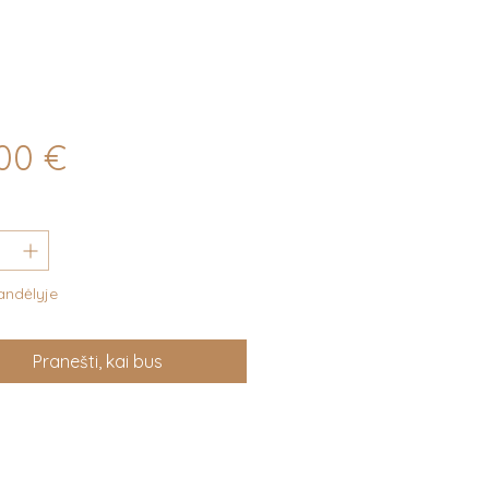
Price
00 €
andėlyje
Pranešti, kai bus