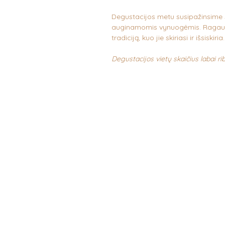
Degustacijos metu susipažinsime s
auginamomis vynuogėmis. Ragausim
tradiciją, kuo jie skiriasi ir išsisk
Degustacijos vietų skaičius labai ri