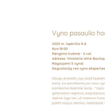
Vyno pasaulio hor
2025 m. lapkričio 8 d.
Nuo 18:00
Renginio trukmė - 2 val.
Adresas: Vinisteria Wine Boutique
Ragaujami 5 vynai
Degustaciją ves vyno ekspertas
Džiugu pranešti, jog visad laukiama
kartą Jus pasitiksime jau savo vyno 
parinkome išskirtinę temą - “Vyno
garsiuosius regionus, populiariaus
dažnai slypi ten, už matomo horizo
patirti naujus skonius, neatrastas