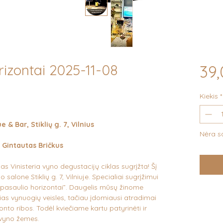
izontai 2025-11-08
39,
Kiekis
*
 & Bar, Stiklių g. 7, Vilnius
Nėra s
 Gintautas Bričkus
s Vinisteria vyno degustacijų ciklas sugrįžta! Šį
salone Stiklių g. 7, Vilniuje. Specialiai sugrįžimui
 pasaulio horizontai”. Daugelis mūsų žinome
ias vynuogių veisles, tačiau įdomiausi atradimai
nto ribos. Todėl kviečiame kartu patyrinėti ir
 vyno žemes.