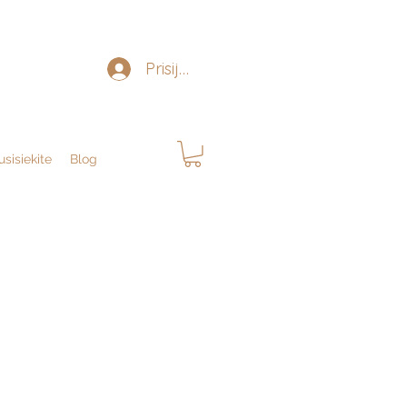
Prisijungti
usisiekite
Blog