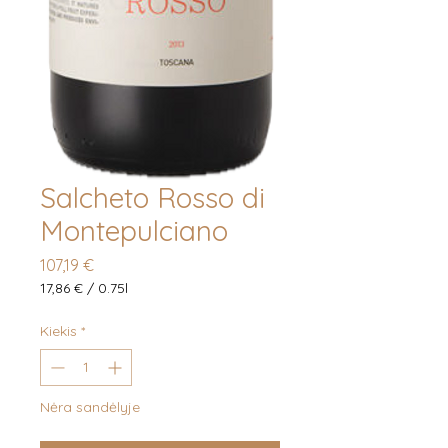
Salcheto Rosso di
Montepulciano
Price
107,19 €
17,86 €
/
0.75l
17,86 €
už
Kiekis
*
laikotarpį
0.75
Liters
Nėra sandėlyje