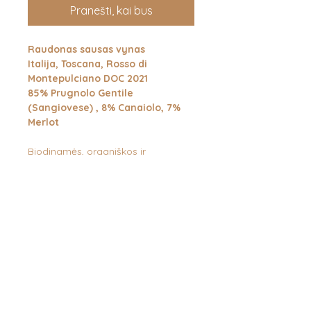
Pranešti, kai bus
Raudonas sausas vynas
Italija, Toscana, Rosso di
Montepulciano DOC 2021
85% Prugnolo Gentile
(Sangiovese) , 8% Canaiolo, 7%
Merlot
Biodinamės, organiškos ir
ekologiškos vyndarystės flagmanas
Italijoje. Salcheto savo veikloje
didžiulį dėmesį skiria ne tik
aukščiausiai vyno kokybei, bet ir
paliekamam pėdsakui gamtoje bei
socialiai atsakingam elgesiui. Dėl to
jų gaminamas vynas yra organinės
vyndarystės etalonas - tikras,
natūralus, nokus ir primenantis apie
rūpinimąsi gamta. Nuolat minimas