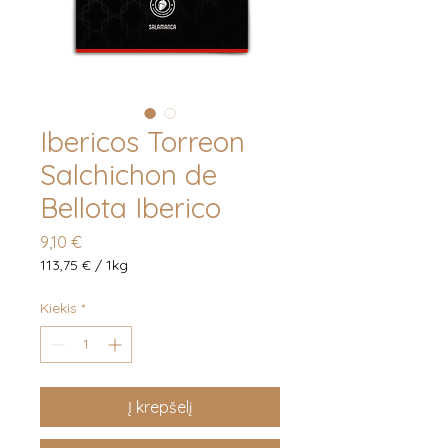
Ibericos Torreon
Salchichon de
Bellota Iberico
Price
9,10 €
113,75 €
/
1kg
113,75 €
už
Kiekis
*
laikotarpį
1
Kilogram
Į krepšelį