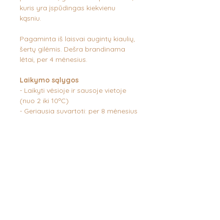
kuris yra įspūdingas kiekvienu
kąsniu.
Pagaminta iš laisvai augintų kiaulių,
šertų gilėmis. Dešra brandinama
lėtai, per 4 mėnesius.
Laikymo sąlygos
- Laikyti vėsioje ir sausoje vietoje
(nuo 2 iki 10ºC)
- Geriausia suvartoti: per 8 mėnesius
nuo pakavimo datos
Sudėtis
Kiauliena, druska, baltieji
pipirai, juodieji pipirai, kardamonas,
dekstrinas, dekstrozė,
antioksidantas (E-301, E-316) ir
konservantai (E-250 ir E-252).
Maistinė vertė 100g produkto