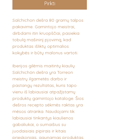
Pirkti
Salchichon dešra 80 gramų talpos
pakavime. Gamintojo meistrai,
dirbdami itin kruopščiai, pasiekia
tobulą mašininį pjovimą, kad
produktas išliktų optimalios
kokybės ir būtų malonus vartoti.
Iberijos gilėmis maitintų kiaulių
Salchichón dešra yra Torreon
meistrų ilgametės darbo ir
pastangų rezultatas, kuris tapo
vienu iš labiausiai atpažįstamų
produktų gamintojo kataloge. Šios
dešros recepto sėkmės raktas yra
mėsos atranka. Naudojami tik
labiausiai tinkantys kiaulienos
gabaliukai, o sumaišius su
juodaisiais pipirais ir kitais
prieskoniais, gaunamas produktas,