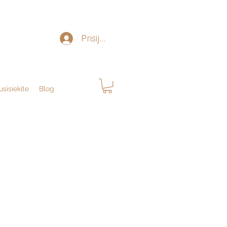
Prisijungti
usisiekite
Blog