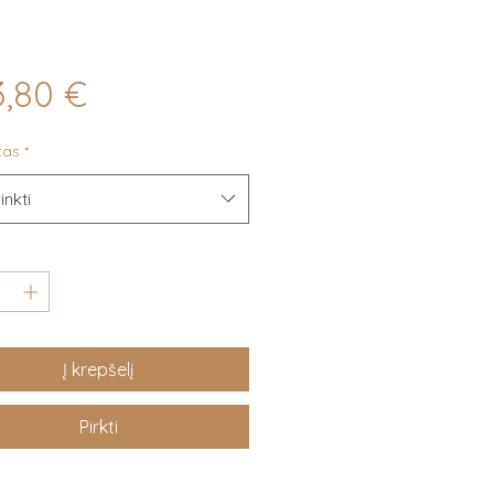
Price
,80 €
tas
*
inkti
Į krepšelį
Pirkti