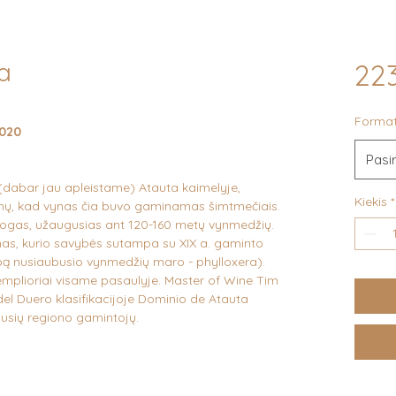
a
223
Forma
2020
Pasir
(dabar jau apleistame) Atauta kaimelyje,
Kiekis
*
dymų, kad vynas čia buvo gaminamas šimtmečiais.
gas, užaugusias ant 120-160 metų vynmedžių.
ynas, kurio savybės sutampa su XIX a. gaminto
ropą nusiaubusio vynmedžių maro - phylloxera).
zemplioriai visame pasaulyje. Master of Wine Tim
el Duero klasifikacijoje Dominio de Atauta
ausių regiono gamintojų.