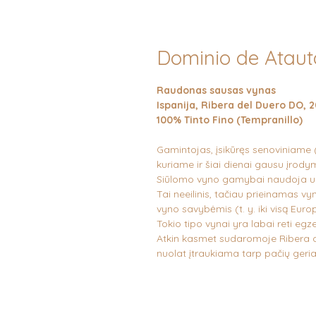
Dominio de Ataut
Raudonas sausas vynas
Ispanija, Ribera del Duero DO, 
100% Tinto Fino (Tempranillo)
Gamintojas, įsikūręs senoviniame 
kuriame ir šiai dienai gausu įro
Siūlomo vyno gamybai naudoja uo
Tai neeilinis, tačiau prieinamas v
vyno savybėmis (t. y. iki visą Eu
Tokio tipo vynai yra labai reti eg
Atkin kasmet sudaromoje Ribera d
nuolat įtraukiama tarp pačių geri