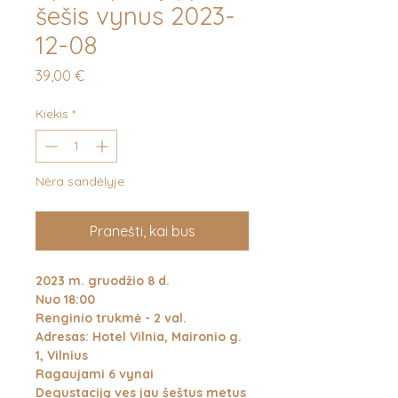
šešis vynus 2023-
12-08
Price
39,00 €
Kiekis
*
Nėra sandėlyje
Pranešti, kai bus
2023 m. gruodžio 8 d.
Nuo 18:00
Renginio trukmė - 2 val.
Adresas: Hotel Vilnia, Maironio g.
1, Vilnius
Ragaujami 6 vynai
Degustaciją ves jau šeštus metus