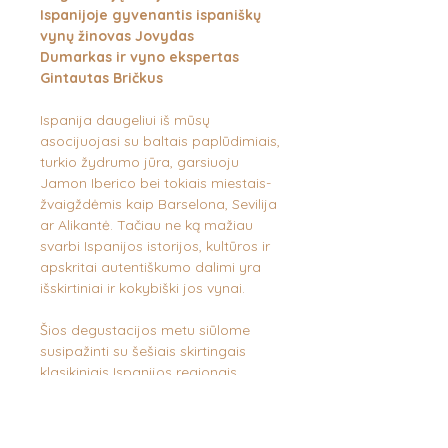
Ispanijoje gyvenantis ispaniškų
vynų žinovas Jovydas
Dumarkas ir vyno ekspertas
Gintautas Bričkus
Ispanija daugeliui iš mūsų
asocijuojasi su baltais paplūdimiais,
turkio žydrumo jūra, garsiuoju
Jamon Iberico bei tokiais miestais-
žvaigždėmis kaip Barselona, Sevilija
ar Alikantė. Tačiau ne ką mažiau
svarbi Ispanijos istorijos, kultūros ir
apskritai autentiškumo dalimi yra
išskirtiniai ir kokybiški jos vynai.
Šios degustacijos metu siūlome
susipažinti su šešiais skirtingais
klasikiniais Ispanijos regionais.
Keliausime nuo žaliosios Galicijos iki
viduržemiškosios Katalonijos, nuo
Atlanto skalaujamo Baskų Krašto iki